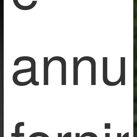
CIN:IT016005C2YAX8KMB7
CIR:016005-CNI-00002
Bergamo capitale della Cultura 2023
annun
CHIAMA ORA
PRENOTA ORA