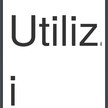
Utili
i