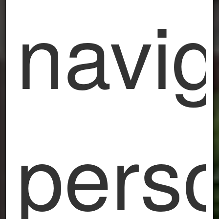
navig
perso