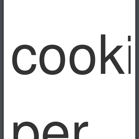
cook
per