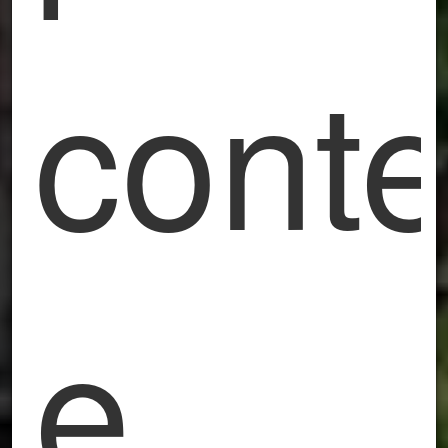
conte
e
Lacasadiscorta
Casa vacanza Almè