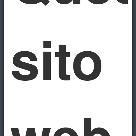
sito
web