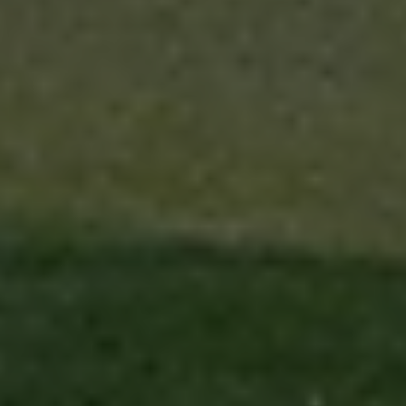
medi
e