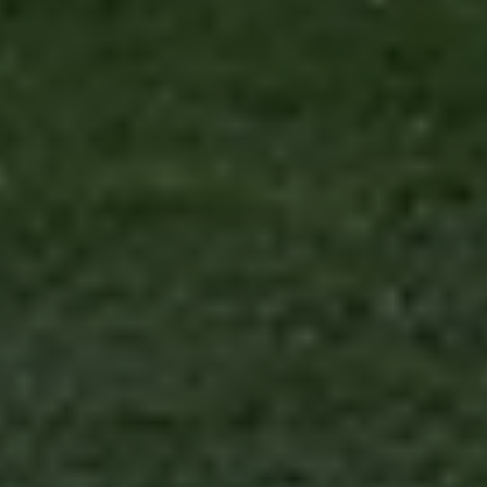
anali
il