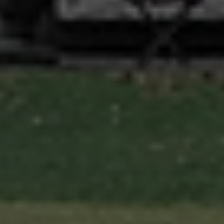
per i
socia